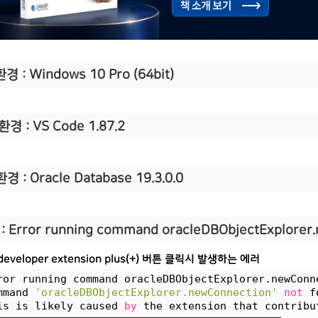
환경 : Windows 10 Pro (64bit)
환경 : VS Code 1.87.2
경 : Oracle Database 19.3.0.0
: Error running command oracleDBObjectExplorer.
 developer extension plus(+) 버튼 클릭시 발생하는 에러
ror running command oracleDBObjectExplorer.newConn
mmand 
'oracleDBObjectExplorer.newConnection'
not
 f
is is likely caused 
by
 the extension that contribu