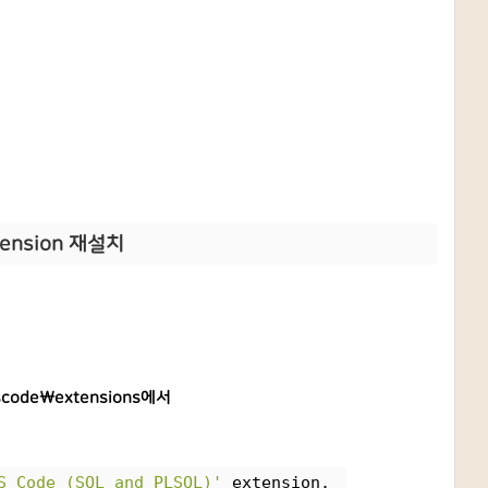
xtension 재설치
vscode\extensions에서
S Code (SQL and PLSQL)'
 extension. 