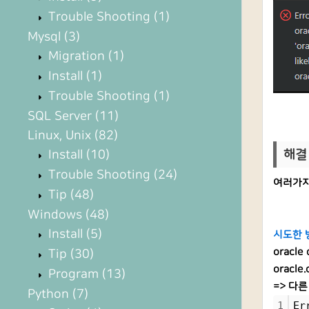
Trouble Shooting
(1)
Mysql
(3)
Migration
(1)
Install
(1)
Trouble Shooting
(1)
SQL Server
(11)
Linux, Unix
(82)
Install
(10)
해결 
Trouble Shooting
(24)
여러가지 
Tip
(48)
Windows
(48)
Install
(5)
시도한 
oracle
Tip
(30)
oracle
Program
(13)
=> 다른
Python
(7)
1
Er