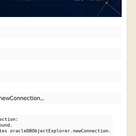
newConnection...
ection: 
ound. 
tes oracleDBObjectExplorer.newConnection.