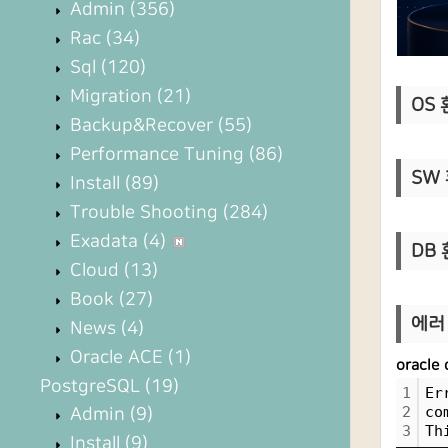
Admin
(356)
Rac
(34)
Sql
(120)
Migration
(21)
OS 
Backup&Recover
(55)
Performance Tuning
(86)
SW 
Install
(89)
Trouble Shooting
(284)
Exadata
(4)
DB 환
Cloud
(13)
Book
(27)
에러 
News
(4)
Oracle ACE
(1)
oracle
PostgreSQL
(19)
1
Er
2
co
Admin
(9)
3
Th
Install
(9)