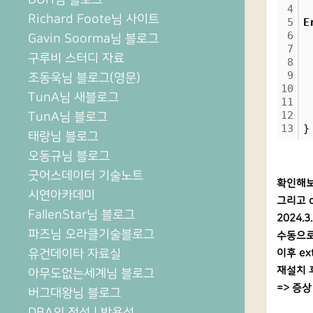
4
Richard Foote님 사이트
5
E
6
 
Gavin Soorma님 블로그
7
 
구루비 스터디 자료
8
 
9
 
조동욱님 블로그(영문)
10
 
TunA님 새블로그
11
 
12
 
TunA님 블로그
13
}
태랑님 블로그
오동규님 블로그
굿어스데이터 기술노트
확인해보니
시연아카데미
그리고 c:
FallenStar님 블로그
2024.
파즈님 오라클기술블로그
수동으로 
유건데이타 자료실
이후 ex
재설치 후
아무도없는세계님 블로그
=> 증상
버그대왕님 블로그
DBA의 정석 | 박용석