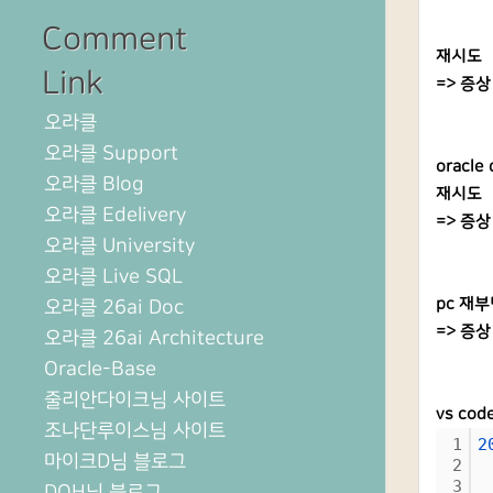
Comment
재시도
Link
=> 증상
오라클
오라클 Support
oracle
오라클 Blog
재시도
오라클 Edelivery
=> 증상
오라클 University
오라클 Live SQL
pc 재
오라클 26ai Doc
=> 증상
오라클 26ai Architecture
Oracle-Base
줄리안다이크님 사이트
vs co
조나단루이스님 사이트
1
2
마이크D님 블로그
2
 
3
 
DOH님 블로그