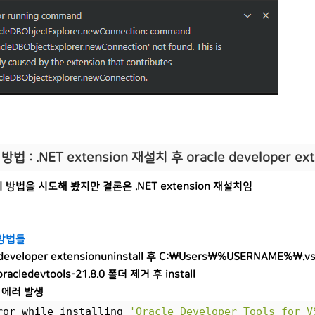
방법 : .NET extension 재설치 후 oracle developer e
방법을 시도해 봤지만 결론은 .NET extension 재설치임
방법들
 developer extensionuninstall 후 C:\Users\%USERNAME%\.
.oracledevtools-21.8.0 폴더 제거 후 install
 에러 발생
ror while installing 
'Oracle Developer Tools for V