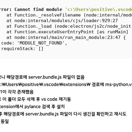
rror: Cannot find module 
'c:\Users\positive\.vscod
   at Function._resolveFilename (node:internal/mod
   at node:internal/modules/cjs/loader:929:27
   at Function._load (node:electron/js2c/node_init
   at Function.executeUserEntryPoint [as runMain] 
   at node:internal/main/run_main_module:23:47 {
 code: 'MODULE_NOT_FOUND',
 requireStack: []
 해당경로에 server.bundle.js 파일이 없음
\Users\positive\.vscode\extensions\ 경로에 ms-python.vsc
3.1이 각각 존재했음
이 폴더 모두 삭제 후 vs code 재기동
tension에서 pylance 검색 후 설치
 해당경로에 server.bundle.js 파일이 다시 생긴걸 확인하고 재시도
 동일