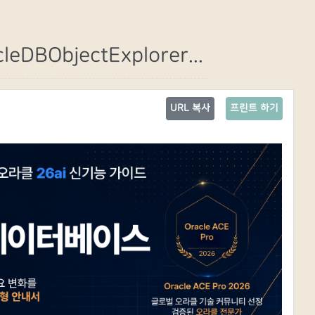
leDBObjectExplorer...
URL 복사
프린트 하기