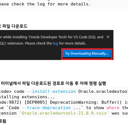
ease check the log for more details.
 파일 다운로드
de 터미널에서 파일 다운로드된 경로로 이동 후 아래 명령 실행
code> code 
--install-extension
 Oracle.oracledevtoo
stalling extensions...
ode:9872) [DEP0005] DeprecationWarning: Buffer() i
se `Code 
--trace-deprecation
 ...` to show 
where
 th
tension 
'Oracle.oracledevtools-21.8.0.vsix'
 was su
료됨