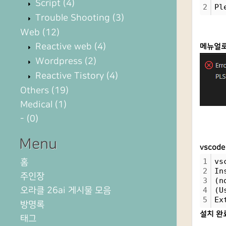
Script
(4)
2
Pl
Trouble Shooting
(3)
Web
(12)
Reactive web
(4)
메뉴얼로
Wordpress
(2)
Reactive Tistory
(4)
Others
(19)
Medical
(1)
-
(0)
Menu
vsco
홈
1
vs
2
In
주인장
3
(n
오라클 26ai 게시물 모음
4
(U
5
Ex
방명록
설치 완
태그