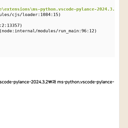
e\extensions\ms-python.vscode-pylance-2024.3.2\dis
ules/cjs/loader:1084:15)
:2:13357)
(node:internal/modules/run_main:96:12)
ode-pylance-2024.3.2\과 ms-python.vscode-pylance-