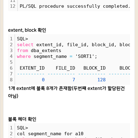
11
12
PL/SQL procedure successfully completed.
extent, block 확인
1
SQL>
2
select
 extent_id, file_id, block_id, blocks
3
from
 dba_extents
4
where
 segment_name 
=
 'SORT1';
5
6
 EXTENT_ID    FILE_ID   BLOCK_ID     BLOCKS
7
----------
----------
----------
----------
8
0
7
128
8
1개 extent에 블록 8개가 존재함(두번쨰 extent가 할당된건
아님)
블록 헤더 확인
1
SQL>
2
col segment_name for a10