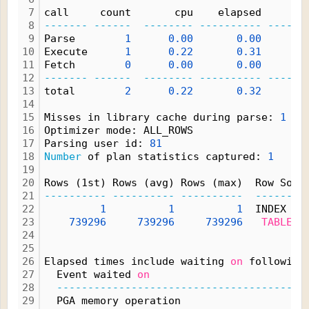
7
call     count       cpu    elapsed       
8
-------
------
--------
----------
------
9
Parse        
1
0.00
0.00
10
Execute      
1
0.22
0.31
1
11
Fetch        
0
0.00
0.00
12
-------
------
--------
----------
------
13
total        
2
0.22
0.32
1
14
15
Misses in library cache during parse: 
1
16
Optimizer mode: ALL_ROWS
17
Parsing user id: 
81
18
Number
 of plan statistics captured: 
1
19
20
Rows (1st) Rows (avg) Rows (max)  Row Sour
21
----------
----------
----------
--------
22
1
1
1
  INDEX BU
23
739296
739296
739296
TABLE
 A
24
25
26
Elapsed times include waiting 
on
 following
27
  Event waited 
on
                         
28
----------------------------------------
29
  PGA memory operation                    