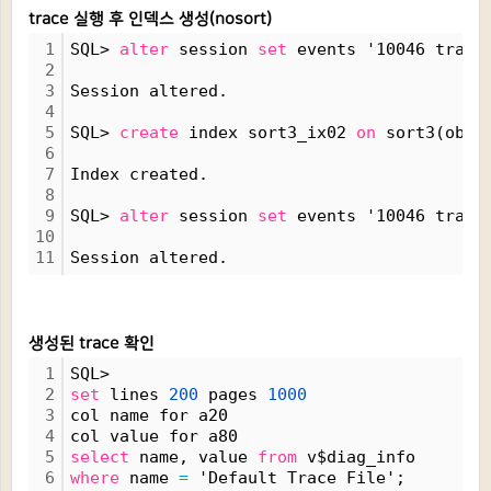
trace 실행 후 인덱스 생성(nosort)
1
SQL> 
alter
 session 
set
 events '10046 trace
2
3
Session altered.
4
5
SQL> 
create
 index sort3_ix02 
on
 sort3(obje
6
7
Index created.
8
9
SQL> 
alter
 session 
set
 events '10046 trace
10
11
Session altered.
생성된 trace 확인
1
SQL>
2
set
 lines 
200
 pages 
1000
3
col name for a20
4
col value for a80
5
select
 name, value 
from
 v$diag_info
6
where
 name 
=
 'Default Trace File';