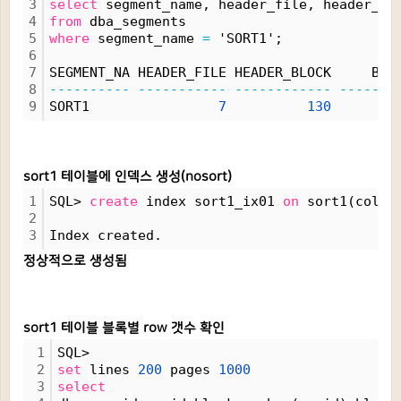
3
select
 segment_name, header_file, header_bl
4
from
 dba_segments
5
where
 segment_name 
=
 'SORT1';
6
7
SEGMENT_NA HEADER_FILE HEADER_BLOCK     BLO
8
----------
-----------
------------
-------
9
SORT1                
7
130
sort1 테이블에 인덱스 생성(nosort)
1
SQL> 
create
 index sort1_ix01 
on
 sort1(col1)
2
3
Index created.
정상적으로 생성됨
sort1 테이블 블록별 row 갯수 확인
1
SQL>
2
set
 lines 
200
 pages 
1000
3
select