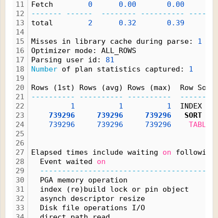
11
Fetch        
0
0.00
0.00
12
-------
------
--------
----------
------
13
total        
2
0.32
0.39
1
14
15
Misses in library cache during parse: 
1
16
Optimizer mode: ALL_ROWS
17
Parsing user id: 
81
18
Number
 of plan statistics captured: 
1
19
20
Rows (1st) Rows (avg) Rows (max)  Row Sour
21
----------
----------
----------
--------
22
1
1
1
  INDEX BU
23
739296
739296
739296
   SORT 
CR
24
739296
739296
739296
TABLE
 
25
26
27
Elapsed times include waiting 
on
 following
28
  Event waited 
on
                         
29
----------------------------------------
30
  PGA memory operation                    
31
  index (re)build lock or pin object      
32
  asynch descriptor resize                
33
  Disk file operations I/O                
34
  direct path read                        