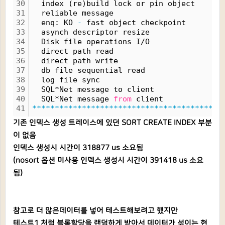
30
  index (re)build lock or pin object      
31
  reliable message                        
32
  enq: KO 
-
 fast object checkpoint        
33
  asynch descriptor resize                
34
  Disk file operations I/O                
35
  direct path read                        
36
  direct path write                       
37
  db file sequential read                 
38
  log file sync                           
39
  SQL*Net message to client               
40
  SQL*Net message 
from
 client             
41
******************************************
기존 인덱스 생성 트레이스에 있던 SORT CREATE INDEX 부분
이 없음
인덱스 생성시 시간이 318877 us 소요됨
(nosort 옵션 미사용 인덱스 생성시 시간이 391418 us 소요
됨)
참고로 더 많은데이터를 넣어 테스트해보려고 했지만
테스트1 처럼 블록할당을 랜덤하게 받아서 데이터가 섞이는 현