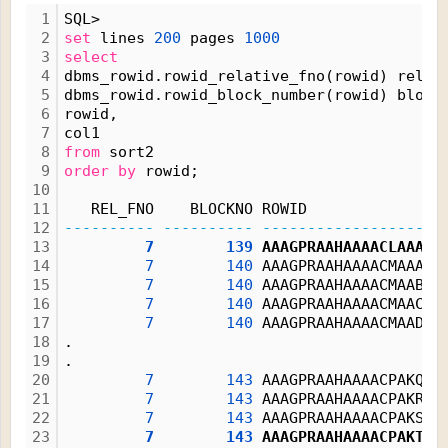
1
SQL> 
2
set
 lines 
200
 pages 
1000
3
select
4
dbms_rowid.rowid_relative_fno(rowid) rel_f
5
dbms_rowid.rowid_block_number(rowid) block
6
rowid, 
7
col1
8
from
 sort2
9
order
by
 rowid;
10
11
   REL_FNO    BLOCKNO ROWID               
12
----------
----------
------------------
-
13
7
139
 AAAGPRAAHAAAACLAAA  
14
7
140
 AAAGPRAAHAAAACMAAA  
15
7
140
 AAAGPRAAHAAAACMAAB  
16
7
140
 AAAGPRAAHAAAACMAAC  
17
7
140
 AAAGPRAAHAAAACMAAD  
18
.
19
.
20
7
143
 AAAGPRAAHAAAACPAKQ  
21
7
143
 AAAGPRAAHAAAACPAKR  
22
7
143
 AAAGPRAAHAAAACPAKS  
23
7
143
 AAAGPRAAHAAAACPAKT  