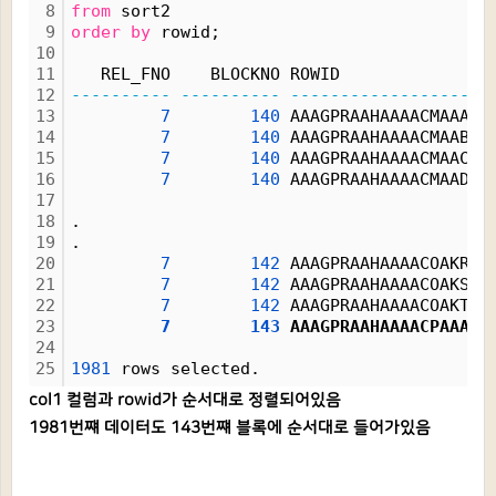
8
from
 sort2
9
order
by
 rowid;
10
11
   REL_FNO    BLOCKNO ROWID               
12
----------
----------
------------------
-
13
7
140
 AAAGPRAAHAAAACMAAA  
14
7
140
 AAAGPRAAHAAAACMAAB  
15
7
140
 AAAGPRAAHAAAACMAAC  
16
7
140
 AAAGPRAAHAAAACMAAD  
17
18
.
19
.
20
7
142
 AAAGPRAAHAAAACOAKR  
21
7
142
 AAAGPRAAHAAAACOAKS  
22
7
142
 AAAGPRAAHAAAACOAKT  
23
7
143
 AAAGPRAAHAAAACPAAA  
24
25
1981
 rows selected.
col1 컬럼과 rowid가 순서대로 정렬되어있음
1981번쨰 데이터도 143번쨰 블록에 순서대로 들어가있음