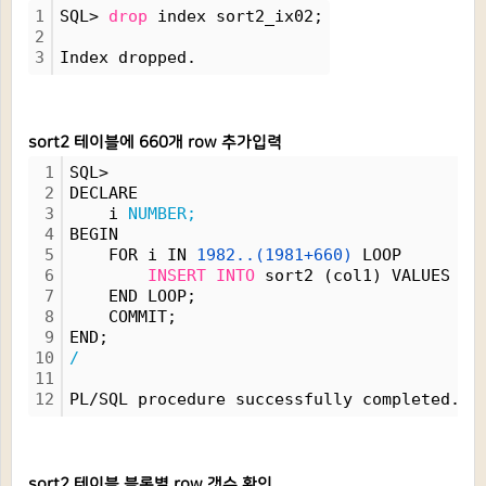
1
SQL> 
drop
 index sort2_ix02;
2
3
Index dropped.
sort2 테이블에 660개 row 추가입력
1
SQL>
2
DECLARE
3
    i 
NUMBER;
4
BEGIN
5
    FOR i IN 
1982..(1981+660)
 LOOP
6
INSERT
INTO
 sort2 (col1) VALUES (i
7
    END LOOP;
8
    COMMIT;
9
END;
10
/
11
12
PL/SQL procedure successfully completed.
sort2 테이블 블록별 row 갯수 확인