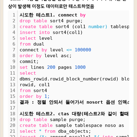
상이 발생해 이정도 데이터로만 테스트하였음
1
시도한 테스트1. connect 
by
2
drop
table
 sort4 purge;
3
create
table
 sort4 (col1 
number)
 tablespac
4
insert
into
 sort4(col1)
5
select
 level
6
from
 dual
7
connect 
by
 level 
<=
100000
8
order
by
 level asc;
9
commit;
10
set
 lines 
200
 pages 
1000
11
select
12
dbms_rowid.rowid_block_number(rowid) block
13
rowid, col1
14
from
 sort4
15
order
by
1;
16
결과 : 정렬 안되서 들어가서 nosort 옵션 인덱스 
17
18
시도한 테스트2. ctas 대량(테스트2와 같이 할때 더
19
drop
table
 sample purge;
20
create
table
 sample tablespace noso as 
21
select
*
from
 dba_objects;