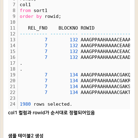
7
col1
8
from
 sort1
9
order
by
 rowid;
10
11
   REL_FNO    BLOCKNO ROWID               
12
----------
----------
------------------
-
13
7
132
 AAAGPPAAHAAAACEAAA  
14
7
132
 AAAGPPAAHAAAACEAAB  
15
7
132
 AAAGPPAAHAAAACEAAC  
16
7
132
 AAAGPPAAHAAAACEAAD  
17
.
18
.
19
7
134
 AAAGPPAAHAAAACGAKQ  
20
7
134
 AAAGPPAAHAAAACGAKR  
21
7
134
 AAAGPPAAHAAAACGAKS  
22
7
134
 AAAGPPAAHAAAACGAKT  
23
24
1980
 rows selected.
col1 컬럼과 rowid가 순서대로 정렬되어있음
샘플 테이블2 생성