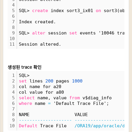
4
5
SQL> 
create
 index sort3_ix01 
on
 sort3(obje
6
7
Index created.
8
9
SQL> 
alter
 session 
set
 events '10046 trace
10
11
Session altered.
생성된 trace 확인
1
SQL>
2
set
 lines 
200
 pages 
1000
3
col name for a20
4
col value for a80
5
select
 name, value 
from
 v$diag_info
6
where
 name 
=
 'Default Trace File';
7
8
NAME                 VALUE
9
--------------------
---------------------
10
Default
 Trace File   
/ORA19/app/oracle/dia