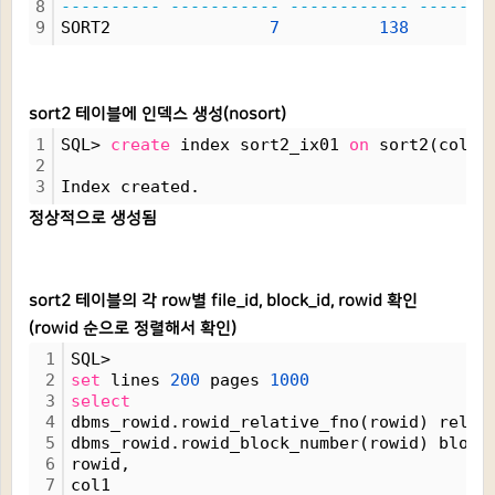
8
----------
-----------
------------
-------
9
SORT2                
7
138
sort2 테이블에 인덱스 생성(nosort)
1
SQL> 
create
 index sort2_ix01 
on
 sort2(col1)
2
3
Index created.
정상적으로 생성됨
sort2 테이블의 각 row별 file_id, block_id, rowid 확인
(rowid 순으로 정렬해서 확인)
1
SQL> 
2
set
 lines 
200
 pages 
1000
3
select
4
dbms_rowid.rowid_relative_fno(rowid) rel_f
5
dbms_rowid.rowid_block_number(rowid) block
6
rowid, 
7
col1