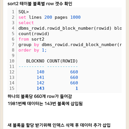
sort2 테이블 블록별 row 갯수 확인
1
SQL>
2
set
 lines 
200
 pages 
1000
3
select
4
dbms_rowid.rowid_block_number(rowid) block
5
count(rowid)
6
from
 sort2
7
group 
by
 dbms_rowid.rowid_block_number(row
8
order
by
1;
9
10
   BLOCKNO COUNT(ROWID)
11
----------
------------
12
140
660
13
141
660
14
142
660
15
143
1
하나의 블록당 660개 row가 들어감
1981번째 데이터는 143번 블록에 삽입됨
새 블록을 할당 받기위해 인덱스 삭제 후 데이터 추가 삽입