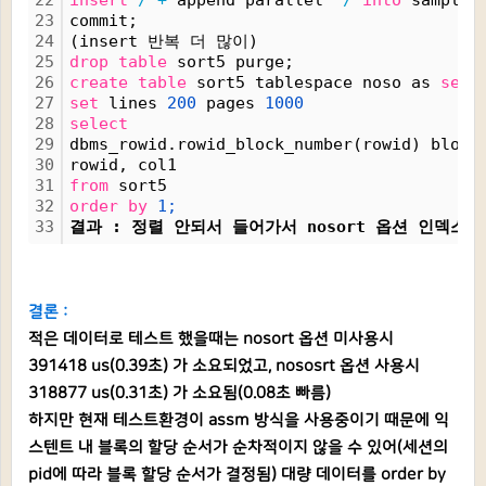
22
insert
/*+
 append parallel 
*/
into
 sample 
23
commit;
24
(insert 반복 더 많이)
25
drop
table
 sort5 purge;
26
create
table
 sort5 tablespace noso as 
sele
27
set
 lines 
200
 pages 
1000
28
select
29
dbms_rowid.rowid_block_number(rowid) block
30
rowid, col1
31
from
 sort5
32
order
by
1;
33
결과 : 정렬 안되서 들어가서 nosort 옵션 인덱스 
결론 :
적은 데이터로 테스트 했을때는
nosort 옵션 미사용시
391418
us(0.39초) 가 소요되었고, nososrt 옵션 사용시
318877 us(0.31초) 가 소요됨(0.08초 빠름)
하지만 현재 테스트환경이 assm 방식을 사용중이기 때문에 익
스텐트 내 블록의 할당 순서가 순차적이지 않을 수 있어(세션의
pid에 따라 블록 할당 순서가 결정됨) 대량 데이터를 order by