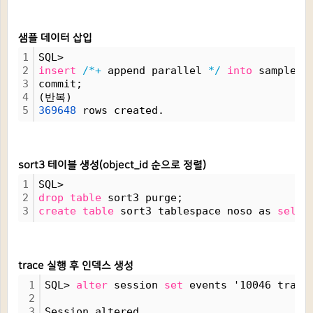
샘플 데이터 삽입
1
SQL>
2
insert
/*+
 append parallel 
*/
into
 sample 
s
3
commit;
4
(반복)
5
369648
 rows created.
sort3 테이블 생성(object_id 순으로 정렬)
1
SQL> 
2
drop
table
 sort3 purge;
3
create
table
 sort3 tablespace noso as 
selec
trace 실행 후 인덱스 생성
1
SQL> 
alter
 session 
set
 events '10046 trace
2
3
Session altered.