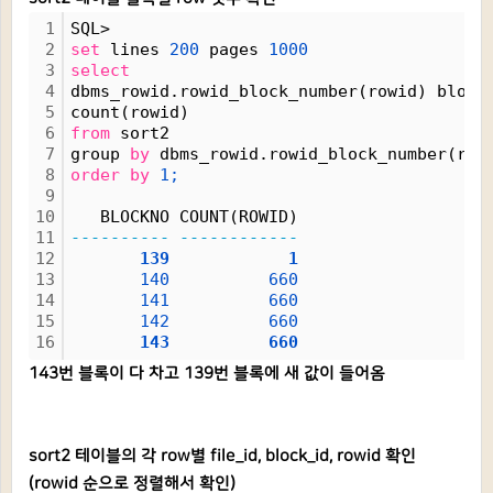
1
SQL>
2
set
 lines 
200
 pages 
1000
3
select
4
dbms_rowid.rowid_block_number(rowid) block
5
count(rowid)
6
from
 sort2
7
group 
by
 dbms_rowid.rowid_block_number(row
8
order
by
1;
9
10
   BLOCKNO COUNT(ROWID)
11
----------
------------
12
139
1
13
140
660
14
141
660
15
142
660
16
143
660
143번 블록이 다 차고 139번 블록에 새 값이 들어옴
sort2 테이블의 각 row별 file_id, block_id, rowid 확인
(rowid 순으로 정렬해서 확인)