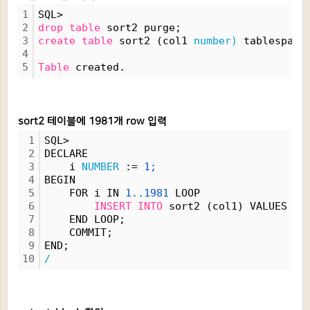
1
SQL> 
2
drop
table
 sort2 purge;
3
create
table
 sort2 (col1 
number)
 tablespace
4
5
Table
 created.
sort2 테이블에 1981개 row 입력
1
SQL>
2
DECLARE
3
    i 
NUMBER
 := 
1;
4
BEGIN
5
    FOR i IN 
1..1981
 LOOP
6
INSERT
INTO
 sort2 (col1) VALUES (i
7
    END LOOP;
8
    COMMIT;
9
END;
10
/