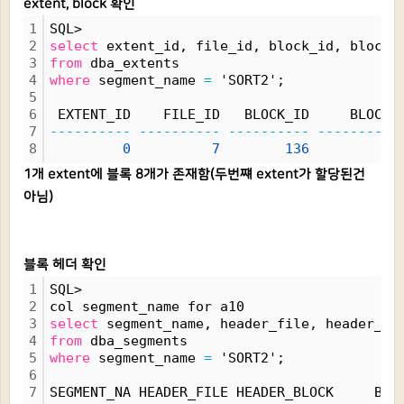
extent, block 확인
1
SQL>
2
select
 extent_id, file_id, block_id, blocks
3
from
 dba_extents
4
where
 segment_name 
=
 'SORT2';
5
6
 EXTENT_ID    FILE_ID   BLOCK_ID     BLOCKS
7
----------
----------
----------
----------
8
0
7
136
8
1개 extent에 블록 8개가 존재함(두번쨰 extent가 할당된건
아님)
블록 헤더 확인
1
SQL>
2
col segment_name for a10
3
select
 segment_name, header_file, header_bl
4
from
 dba_segments
5
where
 segment_name 
=
 'SORT2';
6
7
SEGMENT_NA HEADER_FILE HEADER_BLOCK     BLO