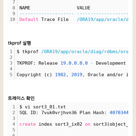
7
8
NAME                 VALUE
9
--------------------
---------------------
10
Default
 Trace File   
/ORA19/app/oracle/dia
tkprof 실행
1
$ tkprof 
/ORA19/app/oracle/diag/rdbms/oracl
2
3
TKPROF: Release 
19.0.0.0.0
-
 Development 
on
4
5
Copyright (c) 
1982,
2019,
 Oracle and/or its
트레이스 확인
1
$ vi sort3_01.txt
2
SQL ID: 7vuk0vrjhvn36 Plan Hash: 
407034419
3
4
create
 index sort3_ix02 
on
 sort3(object_id
5
6