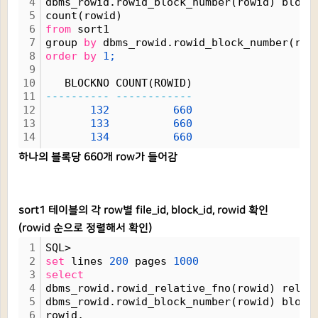
4
dbms_rowid.rowid_block_number(rowid) block
5
count(rowid)
6
from
 sort1
7
group 
by
 dbms_rowid.rowid_block_number(row
8
order
by
1;
9
10
   BLOCKNO COUNT(ROWID)
11
----------
------------
12
132
660
13
133
660
14
134
660
하나의 블록당 660개 row가 들어감
sort1 테이블의 각 row별 file_id, block_id, rowid 확인
(rowid 순으로 정렬해서 확인)
1
SQL> 
2
set
 lines 
200
 pages 
1000
3
select
4
dbms_rowid.rowid_relative_fno(rowid) rel_f
5
dbms_rowid.rowid_block_number(rowid) block
6
rowid, 