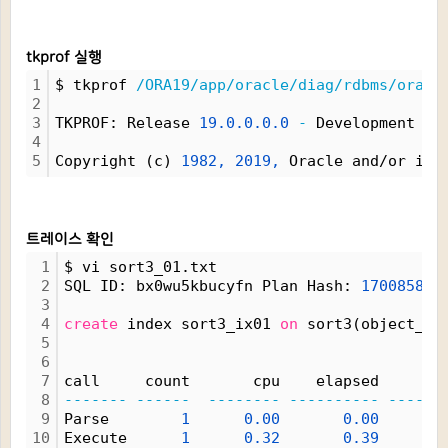
tkprof 실행
1
$ tkprof 
/ORA19/app/oracle/diag/rdbms/oracl
2
3
TKPROF: Release 
19.0.0.0.0
-
 Development 
on
4
5
Copyright (c) 
1982,
2019,
 Oracle and/or its
트레이스 확인
1
$ vi sort3_01.txt
2
SQL ID: bx0wu5kbucyfn Plan Hash: 
170085846
3
4
create
 index sort3_ix01 
on
 sort3(object_id
5
6
7
call     count       cpu    elapsed       
8
-------
------
--------
----------
------
9
Parse        
1
0.00
0.00
10
Execute      
1
0.32
0.39
1