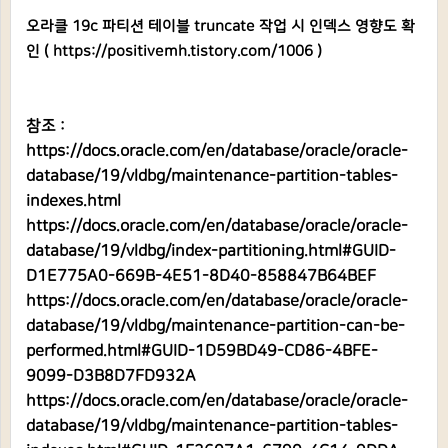
오라클 19c 파티션 테이블 truncate 작업 시 인덱스 영향도 확
인 (
https://positivemh.tistory.com/1006
)
참조 :
https://docs.oracle.com/en/database/oracle/oracle-
database/19/vldbg/maintenance-partition-tables-
indexes.html
https://docs.oracle.com/en/database/oracle/oracle-
database/19/vldbg/index-partitioning.html#GUID-
D1E775A0-669B-4E51-8D40-858847B64BEF
https://docs.oracle.com/en/database/oracle/oracle-
database/19/vldbg/maintenance-partition-can-be-
performed.html#GUID-1D59BD49-CD86-4BFE-
9099-D3B8D7FD932A
https://docs.oracle.com/en/database/oracle/oracle-
database/19/vldbg/maintenance-partition-tables-