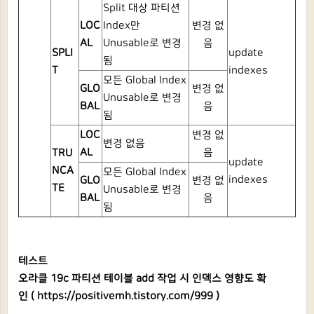
Split 대상 파티션
LOC
Index만
변경 없
AL
Unusable로 변경
음
SPLI
update
됨
T
indexes
모든 Global Index
GLO
변경 없
Unusable로 변경
BAL
음
됨
LOC
변경 없
변경 없음
AL
음
TRU
update
NCA
모든 Global Index
indexes
GLO
변경 없
TE
Unusable로 변경
BAL
음
됨
테스트
오라클 19c 파티션 테이블 add 작업 시 인덱스 영향도 확
인 (
https://positivemh.tistory.com/999
)